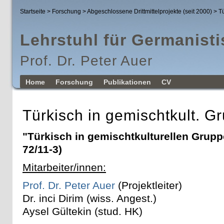
Startseite
>
Forschung
>
Abgeschlossene Drittmittelprojekte (seit 2000)
> Tü
Lehrstuhl für Germanisti
Prof. Dr. Peter Auer
Home
Forschung
Publikationen
CV
Türkisch in gemischtkult. G
"Türkisch in gemischtkulturellen Grup
72/11-3)
Mitarbeiter/innen:
Prof. Dr. Peter Auer
(Projektleiter)
Dr. inci Dirim (wiss. Angest.)
Aysel Gültekin (stud. HK)